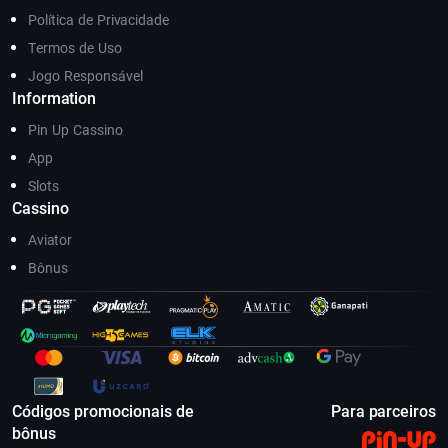
Política de Privacidade
Termos de Uso
Jogo Responsável
Information
Pin Up Cassino
App
Slots
Cassino
Aviator
Bônus
Códigos promocionais de
Para parceiros
bônus