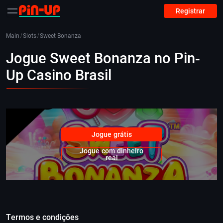
Registrar
Main
/
Slots
/
Sweet Bonanza
Jogue Sweet Bonanza no Pin-
Up Casino Brasil
Jogue grátis
Jogue com dinheiro
real
Termos e condições