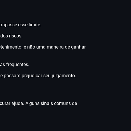
rapasse esse limite.
dos riscos.
retenimento, e não uma maneira de ganhar
sas frequentes.
ue possam prejudicar seu julgamento.
ocurar ajuda. Alguns sinais comuns de