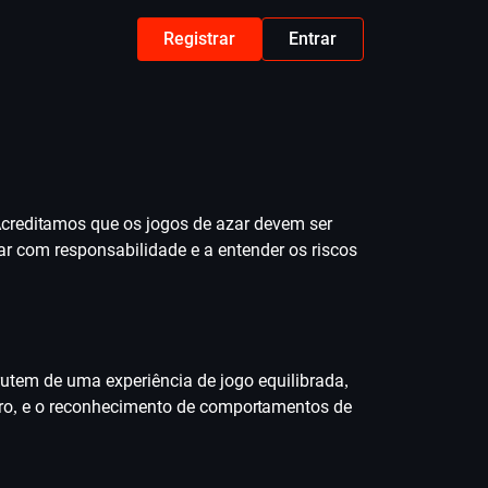
Registrar
Entrar
creditamos que os jogos de azar devem ser
r com responsabilidade e a entender os riscos
utem de uma experiência de jogo equilibrada,
eiro, e o reconhecimento de comportamentos de