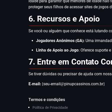
idade para garantir que menores de idade não 
proteger seus filhos de acessar sites de jogos d
6. Recursos e Apoio
Se você ou alguém que conhece está lutando co
Jogadores Anônimos (GA)
: Uma irmandade
Linha de Apoio ao Jogo
: Oferece suporte 
7. Entre em Contato C
Se tiver dúvidas ou precisar de ajuda com nos
E-mail:
[
seu-email@pinupcassinos.com.br
]
Termos e condições
Política de Privacidade