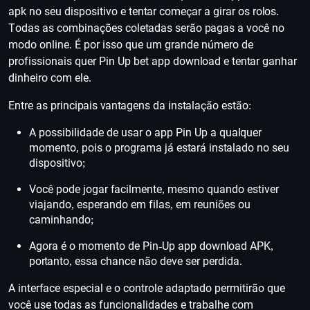
apk no seu dispositivo e tentar começar a girar os rolos.
Todas as combinações coletadas serão pagas a você no
modo online. É por isso que um grande número de
profissionais quer Pin Up bet app download e tentar ganhar
dinheiro com ele.
Entre as principais vantagens da instalação estão:
A possibilidade de usar o app Pin Up a qualquer
momento, pois o programa já estará instalado no seu
dispositivo;
Você pode jogar facilmente, mesmo quando estiver
viajando, esperando em filas, em reuniões ou
caminhando;
Agora é o momento de Pin-Up app download APK,
portanto, essa chance não deve ser perdida.
A interface especial e o controle adaptado permitirão que
você use todas as funcionalidades e trabalhe com