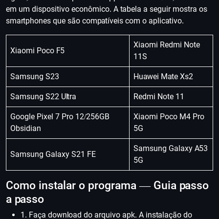
em um dispositivo econômico. A tabela a seguir mostra os
smartphones que são compatíveis com o aplicativo.
Xiaomi Redmi Note
Xiaomi Poco F5
11S
Samsung S23
Huawei Mate Xs2
Samsung S22 Ultra
Redmi Note 11
Google Pixel 7 Pro 12/256GB
Xiaomi Poco M4 Pro
Obsidian
5G
Samsung Galaxy A53
Samsung Galaxy S21 FE
5G
Como instalar o programa — Guia passo
a passo
1. Faça download do arquivo apk. A instalação do