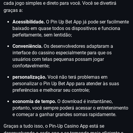
cada jogo simples e direto para você. Você se divertirá
graças a:
Acessibilidade.
O Pin Up Bet App já pode ser facilmente
baixado em quase todos os dispositivos e funciona
perfeitamente, sem lentidão;
Conveniência.
Os desenvolvedores adaptaram a
interface do cassino especialmente para que os
usuários com telas pequenas possam jogar
confortavelmente;
personalização.
Você não terá problemas em
personalizar o Pin Up Bet App para atender às suas
preferências e melhorar seu controle;
economia de tempo.
O download é instantâneo,
portanto, você sempre poderá acessar o entretenimento
e começar a ganhar grandes somas rapidamente.
Graças a tudo isso, o Pin-Up Casino App está se