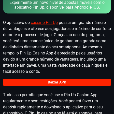
Experimente um novo nível de apostas móveis com o
aplicativo Pin Up, disponível para Android e iOS.
O aplicativo do
cassino Pin-Up
possui um grande número
de vantagens e oferece aos jogadores o máximo de conforto
durante o processo de jogo. Graças ao uso do programa,
você terá uma chance única de ganhar uma grande soma
de dinheiro diretamente do seu smartphone. Ao mesmo
tempo, o Pin Up Casino App é apreciado pelos usuários
devido a um grande número de vantagens, incluindo uma
interface amigável, uma vasta variedade de caça-níqueis e
fácil acesso à conta.
Baixar APK
Tudo isso permite que você use o Pin Up Casino App
regularmente e sem restrições. Você poderá fazer um
depósit rapidamente e download o aplicativo para o seu
dispositivo. O Pin Up casino app já está disponível para