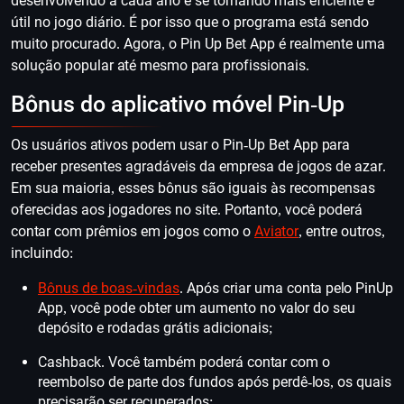
desenvolvendo a cada ano e se tornando mais eficiente e
útil no jogo diário. É por isso que o programa está sendo
muito procurado. Agora, o Pin Up Bet App é realmente uma
solução popular até mesmo para profissionais.
Bônus do aplicativo móvel Pin-Up
Os usuários ativos podem usar o Pin-Up Bet App para
receber presentes agradáveis da empresa de jogos de azar.
Em sua maioria, esses bônus são iguais às recompensas
oferecidas aos jogadores no site. Portanto, você poderá
contar com prêmios em jogos como o
Aviator
, entre outros,
incluindo:
Bônus de boas-vindas
. Após criar uma conta pelo PinUp
App, você pode obter um aumento no valor do seu
depósito e rodadas grátis adicionais;
Cashback. Você também poderá contar com o
reembolso de parte dos fundos após perdê-los, os quais
precisarão ser recuperados;